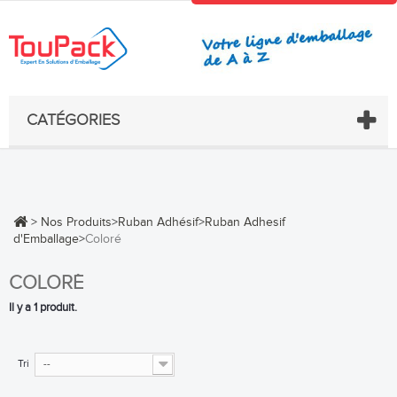
CATÉGORIES
>
Nos Produits
>
Ruban Adhésif
>
Ruban Adhesif
d'Emballage
>
Coloré
COLORÉ
Il y a 1 produit.
Tri
--