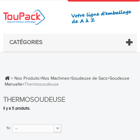
CATÉGORIES
>
Nos Produits
>
Nos Machines
>
Soudeuse de Sacs
>
Soudeuse
Manuelle
>
Thermosoudeuse
THERMOSOUDEUSE
Il y a 5 produits.
Tri
--